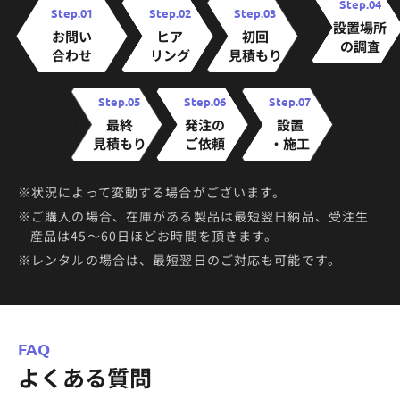
Step.04
Step.01
Step.02
Step.03
設置場所
お問い
ヒア
初回
の
調査
合わせ
リング
見積もり
Step.05
Step.06
Step.07
最終
発注の
設置
見積もり
ご依頼
・施工
※状況によって変動する場合がございます。
※ご購入の場合、在庫がある製品は最短翌日納品、受注生
産品は45〜60日ほどお時間を頂きます。
※レンタルの場合は、最短翌日のご対応も可能です。
FAQ
よくある質問