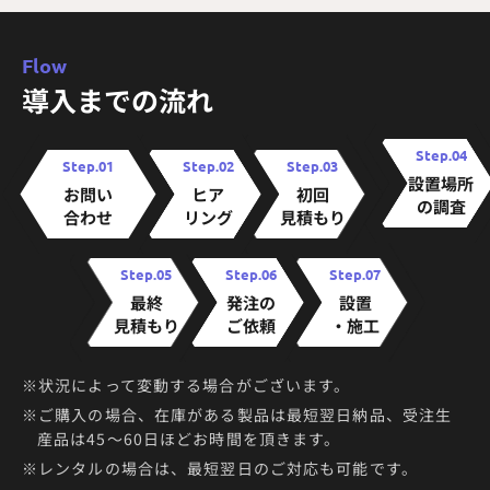
Flow
導入までの流れ
Step.04
Step.01
Step.02
Step.03
設置場所
お問い
ヒア
初回
の
調査
合わせ
リング
見積もり
Step.05
Step.06
Step.07
最終
発注の
設置
見積もり
ご依頼
・施工
※状況によって変動する場合がございます。
※ご購入の場合、在庫がある製品は最短翌日納品、受注生
産品は45〜60日ほどお時間を頂きます。
※レンタルの場合は、最短翌日のご対応も可能です。