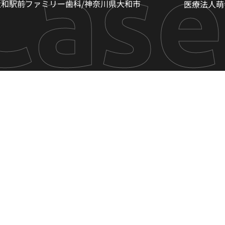
Case
大和駅前ファミリー歯科/神奈川県大和市
医療法人萌