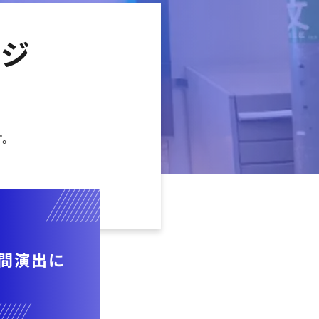
ージ
す。
間演出に