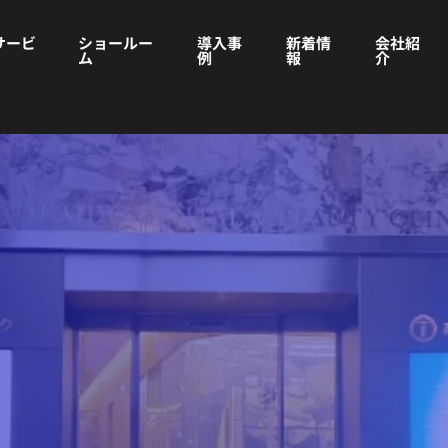
サービ
ショールー
導入事
新着情
会社紹
ム
例
報
介