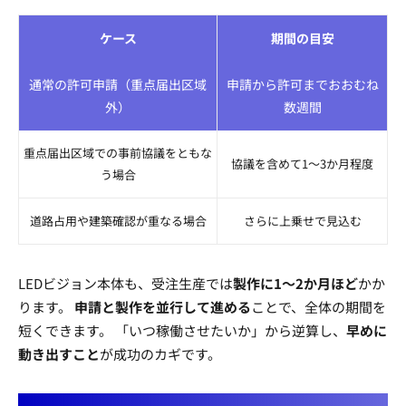
ケース
期間の目安
通常の許可申請（重点届出区域
申請から許可までおおむね
外）
数週間
重点届出区域での事前協議をともな
協議を含めて1〜3か月程度
う場合
道路占用や建築確認が重なる場合
さらに上乗せで見込む
LEDビジョン本体も、受注生産では
製作に1〜2か月ほど
かか
ります。
申請と製作を並行して進める
ことで、全体の期間を
短くできます。 「いつ稼働させたいか」から逆算し、
早めに
動き出すこと
が成功のカギです。