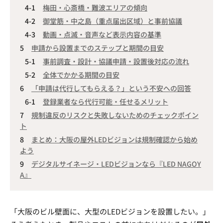
梅田・心斎橋・難波エリアの傾向
御堂筋・中之島（重点届出区域）と事前協議
動画・点滅・音声など表示内容の基準
申請から設置までのステップと期間の目安
事前調査・設計・協議申請・設置後対応の流れ
全体でかかる期間の目安
「申請は代行してもらえる？」という不安への回答
登録業者なら代行可能・任せるメリット
規制違反のリスクと失敗しないためのチェックポイン
ト
まとめ：大阪の屋外LEDビジョンは規制確認から始め
よう
デジタルサイネージ・LEDビジョンなら『LED NAGOY
A』
「大阪のビル壁面に、大型のLEDビジョンを設置したい。」