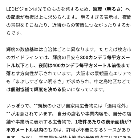
LEDビジョンは光そのものを発するため、
輝度（明るさ）へ
の配慮
が看板以上に求められます。 明るすぎる表示は、夜間
の景観をそこねたり、近隣からの苦情につながったりするか
らです。
輝度の数値基準は自治体ごとに異なります。 たとえば枚方市
のガイドラインでは、輝度の目安を
800カンデラ毎平方メー
トル以下
とし、
夜間は400カンデラ毎平方メートル前後まで
落とす
方向性が示されています。 大阪市の景観重点エリアで
も「まぶしすぎない明るさ」が求められ、中之島地区などで
は
個別協議で輝度を決める
扱いになっています。
いっぽうで、**規模の小さい自家用広告物には「適用除外」
**が用意されています。 自分の店名や事業内容を、自分の店
舗や事業所に表示する広告物で、
1物件あたりの表示面積が7
平方メートル以内
のものは、許可が不要になるケースがあり
ます。 ただし、設置場所が禁止地域や景観重点エリアにあた