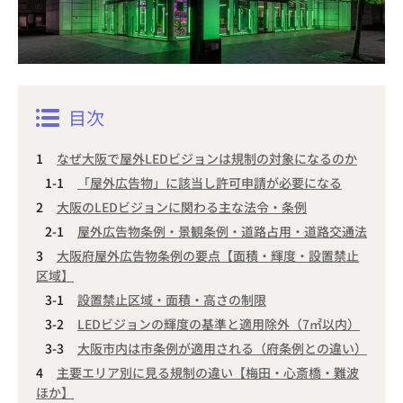
目次
なぜ大阪で屋外LEDビジョンは規制の対象になるのか
「屋外広告物」に該当し許可申請が必要になる
大阪のLEDビジョンに関わる主な法令・条例
屋外広告物条例・景観条例・道路占用・道路交通法
大阪府屋外広告物条例の要点【面積・輝度・設置禁止
区域】
設置禁止区域・面積・高さの制限
LEDビジョンの輝度の基準と適用除外（7㎡以内）
大阪市内は市条例が適用される（府条例との違い）
主要エリア別に見る規制の違い【梅田・心斎橋・難波
ほか】