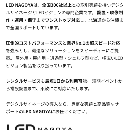
LED NAGOYA
は、
全国300社以上
との取引実績を持つデジタ
ルサイネージとLEDビジョンの専門企業です。
設置・映像制
作・運用・保守
まで
ワンストップ対応
し、北海道から沖縄ま
で全国サポートしています。
圧倒的コストパフォーマンス
と
業界No.1の超スピード対応
を強みとし、最適なソリューションをスピーディーにご提
案。 屋外用・屋内用・透過型・シェルフ型など、幅広いLED
ビジョン製品を取り扱っています。
レンタルサービス
も
最短1日から利用可能
。 短期イベントか
ら常設設置まで、柔軟にご対応いたします。
デジタルサイネージの導入なら、豊富な実績と高品質なサ
ポートの
LED NAGOYA
にお任せください。