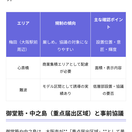
主な確認ポイン
エリア
規制の傾向
ト
梅田（大阪駅前
厳しめ。協議の対象にな
設置位置・意
周辺）
りやすい
匠・輝度
商業集積エリアとして配慮
心斎橋
面積・表示内容
が必要
モデル区間として誘導の実
低層部設置・協議
難波
績あり
の要否
御堂筋・中之島（重点届出区域）と事前協議
御堂筋や中之島は、大阪市が**「重点届出区域」**として景