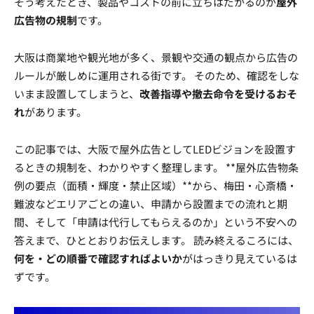
そう考えたとき、製品やコストの前に立ちはだかるのが
屋外
広告物の規制
です。
大阪は商業地や観光地が多く、景観や交通の観点から広告の
ルールが厳しめに運用される街です。 そのため、確認をしな
いまま設置してしまうと、
改善指導や撤去命令を受けるおそ
れ
があります。
この記事では、大阪で屋外広告としてLEDビジョンを設置す
るときの規制を、わかりやすく整理します。 **屋外広告物条
例の要点（面積・輝度・禁止区域）**から、梅田・心斎橋・
難波などエリアごとの違い、申請から設置までの流れと期
間、そして「申請は代行してもらえるのか」という不安への
答えまで、ひととおりお伝えします。 読み終えるころには、
何を・どの順番で確認すればよいか
がはっきり見えているは
ずです。