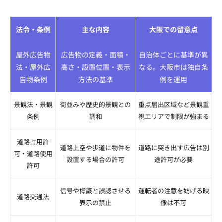
法令・条例
主な内容
大阪での留意点
屋外広告物
広告物の定義・面積・
自治体ごとに基準が異
法・屋外広
高さ・設置位置・表示
なる。大阪市は独自条
告物条例
方法の基準
例を運用
景観法・景観
街並みや歴史的景観との
重点届出区域など景観重
条例
調和
視エリアで制限が強まる
道路占用許
道路上空や歩道に物件を
道路に突き出す広告は別
可・道路使用
設置する場合の許可
途許可が必要
許可
信号や標識と誤認させる
運転者の注意を妨げる映
道路交通法
表示の禁止
像は不可