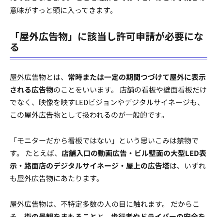
意味がすっと頭に入ってきます。
「屋外広告物」に該当し許可申請が必要にな
る
屋外広告物とは、
常時または一定の期間つづけて屋外に表示
される広告物
のことをいいます。 店舗の看板や壁面看板だけ
でなく、映像を映すLEDビジョンやデジタルサイネージも、
この屋外広告物として扱われるのが一般的です。
「モニターだから看板ではない」という思いこみは禁物で
す。 たとえば、
店舗入口の動画広告・ビル壁面の大型LED表
示・路面店のデジタルサイネージ・屋上の広告塔
は、いずれ
も屋外広告物にあたります。
屋外広告物は、不特定多数の人の目に触れます。 だからこ
そ、
街の景観をまもること
と、
歩行者やドライバーの安全を