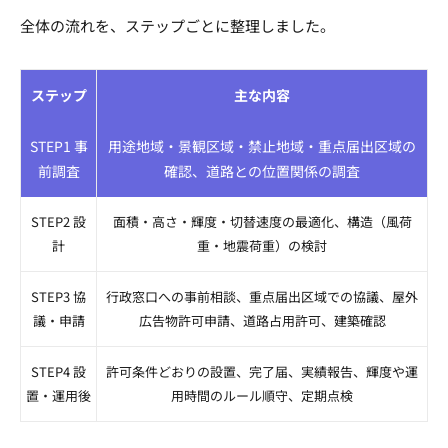
全体の流れを、ステップごとに整理しました。
ステップ
主な内容
STEP1 事
用途地域・景観区域・禁止地域・重点届出区域の
前調査
確認、道路との位置関係の調査
STEP2 設
面積・高さ・輝度・切替速度の最適化、構造（風荷
計
重・地震荷重）の検討
STEP3 協
行政窓口への事前相談、重点届出区域での協議、屋外
議・申請
広告物許可申請、道路占用許可、建築確認
STEP4 設
許可条件どおりの設置、完了届、実績報告、輝度や運
置・運用後
用時間のルール順守、定期点検