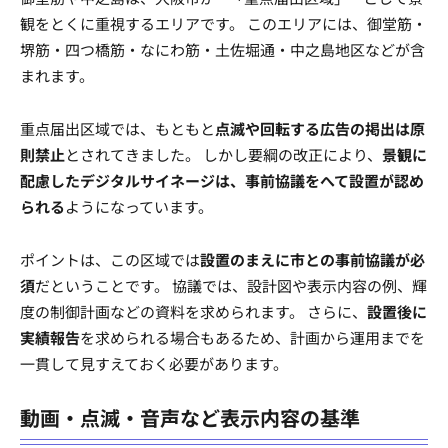
観をとくに重視するエリアです。 このエリアには、御堂筋・
堺筋・四つ橋筋・なにわ筋・土佐堀通・中之島地区などが含
まれます。
重点届出区域では、もともと
点滅や回転する広告の掲出は原
則禁止
とされてきました。 しかし要綱の改正により、
景観に
配慮したデジタルサイネージは、事前協議をへて設置が認め
られる
ようになっています。
ポイントは、この区域では
設置のまえに市との事前協議が必
須
だということです。 協議では、設計図や表示内容の例、輝
度の制御計画などの資料を求められます。 さらに、
設置後に
実績報告
を求められる場合もあるため、計画から運用までを
一貫して見すえておく必要があります。
動画・点滅・音声など表示内容の基準