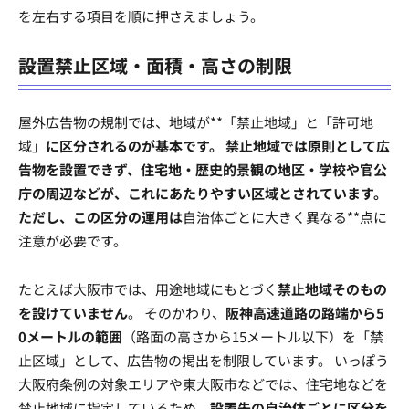
を左右する項目を順に押さえましょう。
設置禁止区域・面積・高さの制限
屋外広告物の規制では、地域が**「禁止地域」と「許可地
域」
に区分されるのが基本です。 禁止地域では原則として広
告物を設置できず、住宅地・歴史的景観の地区・学校や官公
庁の周辺などが、これにあたりやすい区域とされています。
ただし、この区分の運用は
自治体ごとに大きく異なる**点に
注意が必要です。
たとえば大阪市では、用途地域にもとづく
禁止地域そのもの
を設けていません
。 そのかわり、
阪神高速道路の路端から5
0メートルの範囲
（路面の高さから15メートル以下）を「禁
止区域」として、広告物の掲出を制限しています。 いっぽう
大阪府条例の対象エリアや東大阪市などでは、住宅地などを
禁止地域に指定しているため、
設置先の自治体ごとに区分を