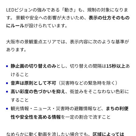
LEDビジョンの強みである「動き」も、規制の対象になりま
す。 景観や安全への影響が大きいため、
表示の仕方そのもの
にルール
が設けられています。
大阪市の景観重点エリアでは、表示内容に次のような基準が
あります。
静止画の切り替えのみ
とし、切り替えの間隔は
15秒以上
あ
けること
音声は原則として不可
（災害時などの緊急時を除く）
高い彩度の色づかいを抑え
、街並みをそこなわない色彩に
すること
観光情報・ニュース・災害時の避難情報など、
まちの利便
性や安全性を高める情報
を一定の割合で流すこと
なめらかに動く動画を流したい場合でも、
区域によっては