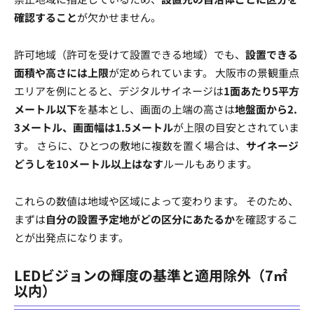
確認すること
が欠かせません。
許可地域（許可を受けて設置できる地域）でも、
設置できる
面積や高さには上限
が定められています。 大阪市の景観重点
エリアを例にとると、デジタルサイネージは
1面あたり5平方
メートル以下
を基本とし、画面の上端の高さは
地盤面から2.
3メートル、画面幅は1.5メートル
が上限の目安とされていま
す。 さらに、ひとつの敷地に複数を置く場合は、
サイネージ
どうしを10メートル以上はなす
ルールもあります。
これらの数値は地域や区域によって変わります。 そのため、
まずは
自分の設置予定地がどの区分にあたるか
を確認するこ
とが出発点になります。
LEDビジョンの輝度の基準と適用除外（7㎡
以内）