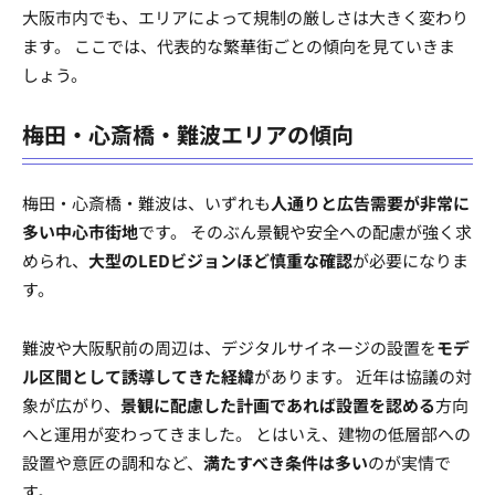
大阪市内でも、エリアによって規制の厳しさは大きく変わり
ます。 ここでは、代表的な繁華街ごとの傾向を見ていきま
しょう。
梅田・心斎橋・難波エリアの傾向
梅田・心斎橋・難波は、いずれも
人通りと広告需要が非常に
多い中心市街地
です。 そのぶん景観や安全への配慮が強く求
められ、
大型のLEDビジョンほど慎重な確認
が必要になりま
す。
難波や大阪駅前の周辺は、デジタルサイネージの設置を
モデ
ル区間として誘導してきた経緯
があります。 近年は協議の対
象が広がり、
景観に配慮した計画であれば設置を認める
方向
へと運用が変わってきました。 とはいえ、建物の低層部への
設置や意匠の調和など、
満たすべき条件は多い
のが実情で
す。