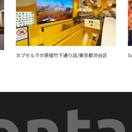
カプセルラボ原宿竹下通り店/東京都渋谷区
S
onta