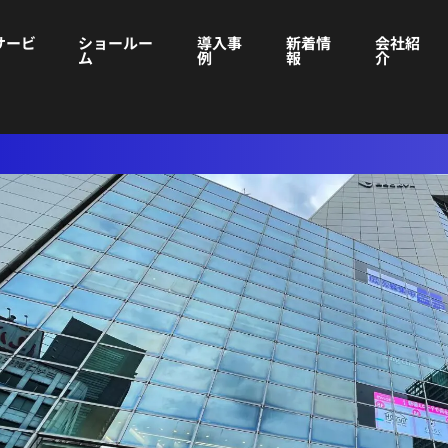
サービ
ショールー
導入事
新着情
会社紹
ム
例
報
介