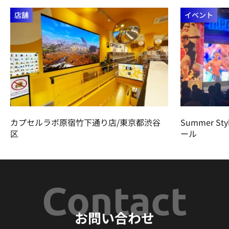
店舗
イベント
カプセルラボ原宿竹下通り店/東京都渋谷
Summer St
区
ール
Contact
お問い合わせ