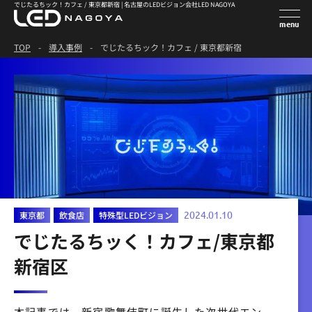
でじたるちック！カフェ / 東京都新宿 | 名古屋のLEDビジョン会社LED NAGOYA
TOP
-
導入事例
-
でじたるちック！カフェ / 東京都新宿
東京都
飲食店
特殊型LEDビジョン
2024.01.10
でじたるちッく！カフェ/東京都
新宿区
本記事では、新宿歌舞伎町に誕生した次世代エン