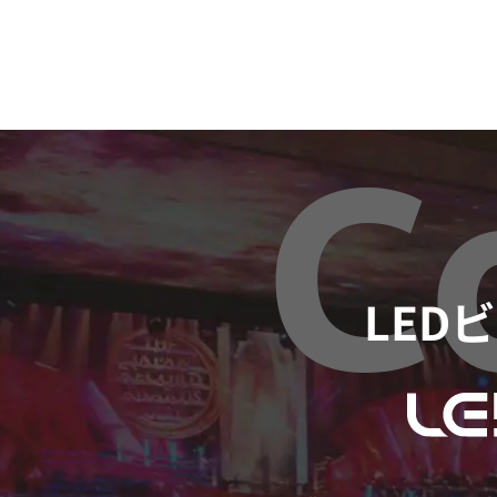
C
LED