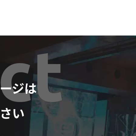
ct
ネージは
さい