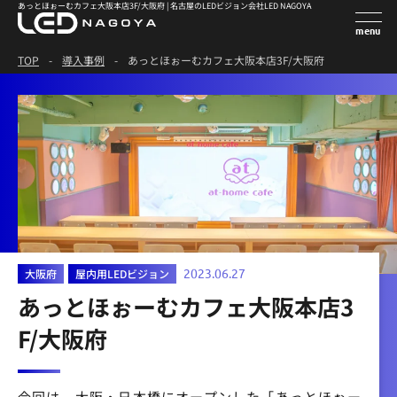
あっとほぉーむカフェ大阪本店3F/大阪府 | 名古屋のLEDビジョン会社LED NAGOYA
TOP
-
導入事例
-
あっとほぉーむカフェ大阪本店3F/大阪府
大阪府
屋内用LEDビジョン
2023.06.27
あっとほぉーむカフェ大阪本店3
F/大阪府
今回は、大阪・日本橋にオープンした「あっとほぉー